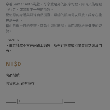
穿著Ganter Aktiv鞋款，可享受足部的按摩刺激，同時又能輕鬆
地行走，宛如散步一般的放鬆。
驅使您的身體與背脊自然挺直，緊繃的肌肉得以釋放，讓身心能
達到平衡。
藉由日復一日的穿著，可強化您的體態，進而調整維持健康的姿
勢。
GANTER
•由於鞋款不會在網路上銷售，所有鞋款體驗和購買麻煩請洽門
市。
NT$0
商品編號:
供貨狀況:
尚有庫存