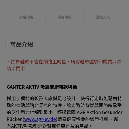
商品介紹
規格說明
運送方式
商品介紹
•由於鞋款不會在網路上銷售，所有鞋款體驗和購買麻煩
請洽門市。
GANTER AKTIV 吸震健康鞋款特色
採用了獨特的弧形大底與足弓設計，使得行走時能藉由特
殊的律動與貼合足弓的特性，讓走路時背脊與關節所承受
的反作用力化解到最小，經過德國 AGR Aktion Gesunder
Rücken(
www.agr-ev.de
)背脊健康協會的認證推薦 ，所
有AKTIV鞋款都是對背部健康有益的產品。