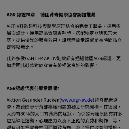
AGR 認證標章---德國背脊健康協會認證推薦
AKTIV鞋款是科技與醫學原理結合的完美工藝品，採用多
層次設計，運用高品質吸震鞋墊、搭配穩定器與弧形大
底。提供優異的吸震效果，讓您無論走路或是長時間站立
都輕鬆無比。
此外多數GANTER AKTIV鞋款都有通過德國AGR認證，更
加證明此鞋款對於穿者有著相當良好的影響。
AGR認證代表什麼意思呢?
Aktion Gesunder Rücken(
www.agr-ev.de
)背脊健康協
會，為德國專研背部疼痛問題的獨立研究機構。在德國，
大約有80％的人口有背痛的症狀，而引發背痛原因有許多
包括缺乏運動，心理壓力以及不正確的姿勢和動作....等，
都有可能損害脊柱因而導致背痛。為了提供改善的措施，