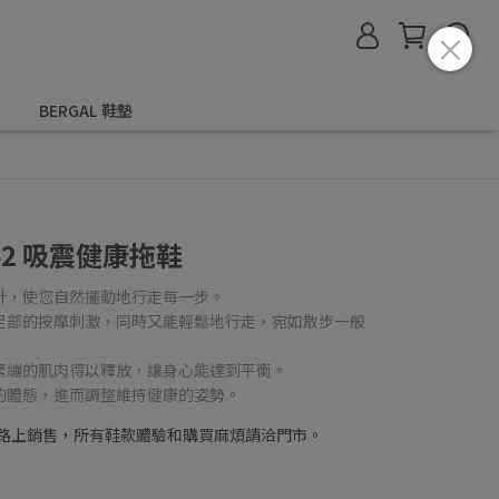
BERGAL 鞋墊
 B42 吸震健康拖鞋
專業設計，使您自然擺動地行走每一步。
，可享受足部的按摩刺激，同時又能輕鬆地行走，宛如散步一般
緊繃的肌肉得以釋放，讓身心能達到平衡。
的體態，進而調整維持健康的姿勢。
路上銷售，所有鞋款體驗和購買麻煩請洽門市。