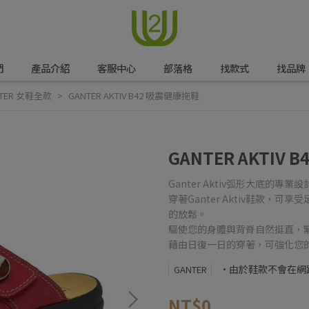
們
產品介紹
客服中心
部落格
找款式
找品牌
TER 女鞋全款
GANTER AKTIV B42 吸震健康拖鞋
GANTER AKTIV
Ganter Aktiv弧形大底的
穿著Ganter Aktiv鞋款
的放鬆。
驅使您的身體與背脊自然挺直，
藉由日復一日的穿著，可強化您
•由於鞋款不會在網
GANTER
NT$0