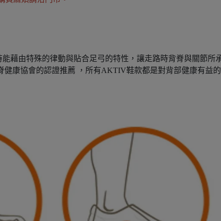
時能藉由特殊的律動與貼合足弓的特性，讓走路時背脊與關節所
背脊健康協會的認證推薦 ，所有AKTIV鞋款都是對背部健康有益