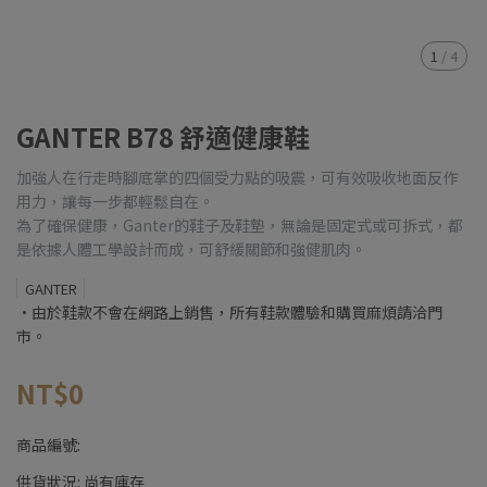
1
/
4
GANTER B78 舒適健康鞋
加強人在行走時腳底掌的四個受力點的吸震，可有效吸收地面反作
用力，讓每一步都輕鬆自在。
為了確保健康，Ganter的鞋子及鞋墊，無論是固定式或可拆式，都
是依據人體工學設計而成，可舒緩關節和強健肌肉。
GANTER
•由於鞋款不會在網路上銷售，所有鞋款體驗和購買麻煩請洽門
市。
NT$0
商品編號:
供貨狀況:
尚有庫存