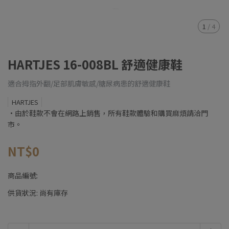
1
/
4
HARTJES 16-008BL 舒適健康鞋
適合拇指外翻/足部肌膚敏感/糖尿病患的舒適健康鞋
HARTJES
•由於鞋款不會在網路上銷售，所有鞋款體驗和購買麻煩請洽門
市。
NT$0
商品編號:
供貨狀況:
尚有庫存