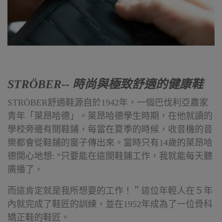
STRÖBER-- 時尚與極致舒適的健康鞋
STRÖBER舒適鞋源自於1942年，一個巴伐利亞農家
青年「萊昂哈德」。萊昂哈德學生時期，在他就讀的
學校旁邊有間鞋鋪，每當在夏季的時候，收音機的音
樂都會從鞋鋪的窗子傳出來。當時只有14歲的萊昂哈
德開心地想: “只要能在這間鞋鋪工作，我就能每天聽
廣播了，
而這肯定就是我所想要的工作！＂這位年輕人在５年
內就完成了鞋匠的訓練，並在1952年成為了一位骨科
矯正鞋的鞋匠。