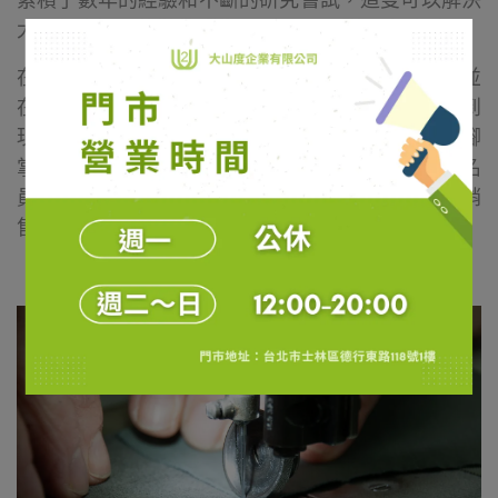
累積了數年的經驗和不斷的研究嘗試，這雙可以解決
大眾行走問題的鞋款成為了STRÖBER的一個奇蹟。
在1972年，萊昂哈德先在瑞士開始生產他的鞋子，並
在1988年於葡萄牙開設了自己的工廠。STRÖBER到
現在仍有120名員工在這間工廠製作這款完美符合腳
掌構造並且可以有效支撐人體的鞋子。另外還有20名
員工在德國的貢德爾芬根據點負責研發、管理和銷
售。