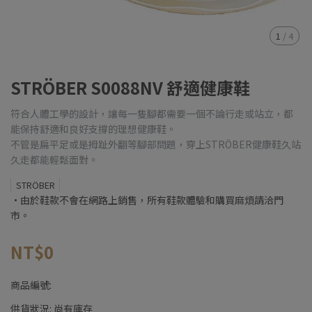
1
/
4
STRÖBER S0088NV 舒適健康鞋
符合人體工學的設計，讓每一隻腳都需要一個不論行走或站立，都
能保持舒適和良好支撐的理想健康鞋。
不管是扁平足或是拇趾外翻等腳部問題，穿上STRÖBER健康鞋久站
久走都能輕鬆面對。
STRÖBER
•由於鞋款不會在網路上銷售，所有鞋款體驗和購買麻煩請洽門
市。
NT$0
商品編號:
供貨狀況:
尚有庫存