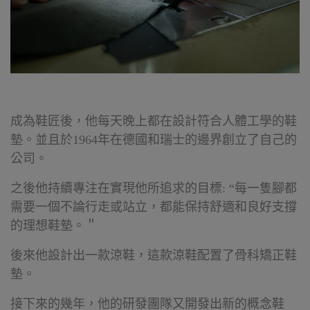
成為鞋匠後，他每天晚上都在設計符合人體工學的鞋
墊。並且於1964年在德國和瑞士的邊界創立了自己的
公司。
之後他持續專注在實現他所追求的目標: “每一隻腳都
需要一個不論行走或站立，都能保持舒適和良好支撐
的理想鞋墊。＂
後來他設計出一款涼鞋，這款涼鞋配置了骨科矯正鞋
墊。
接下來的幾年，他的研發團隊又開發出新的概念鞋